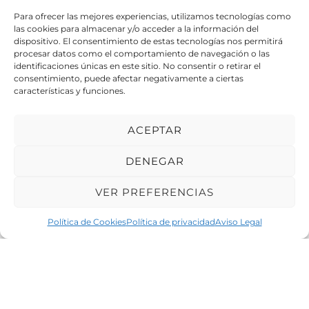
Para ofrecer las mejores experiencias, utilizamos tecnologías como
las cookies para almacenar y/o acceder a la información del
Hemos protegido infraestructuras tecnológicas de empresas de
dispositivo. El consentimiento de estas tecnologías nos permitirá
distintos sectores, asegurando entornos digitales fiables en
procesar datos como el comportamiento de navegación o las
identificaciones únicas en este sitio. No consentir o retirar el
oficinas y corporaciones, hoteles y turismo, ferias y eventos, y
consentimiento, puede afectar negativamente a ciertas
organizaciones que requieren altos niveles de seguridad y
características y funciones.
disponibilidad.
ACEPTAR
Tu seguridad, nuestra
DENEGAR
responsabilidad: protección sin
VER PREFERENCIAS
interrupciones
Política de Cookies
Política de privacidad
Aviso Legal
SOLICITAR ASESORAMIENTO EN
CIBERSEGURIDAD