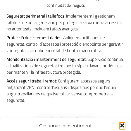
continuïtat del negoci.
Seguretat perimetral i tallafocs:
Implementem i gestionem
tallafocs de nova generació per protegir la xarxa contra accessos
no autoritzats, malware i atacs avançats.
Protecció de sistemes i dades:
Apliquem polítiques de
seguretat, control d’accessos i protecció d’endpoints per garantir
la integritat i la confidencialitat de la informació crítica.
Monitorització i manteniment de seguretat:
Supervisió contínua,
actualitzacions de seguretat i resposta ràpida davant incidències
per mantenir la infraestructura protegida.
Accés segur i treball remot:
Configurem accessos segurs
mitjançant VPN i control d’usuaris i dispositius perquè l’equip
pugui treballar des de qualsevol lloc sense comprometre la
seguretat.
Experiencia en el sector
Gestionar consentiment