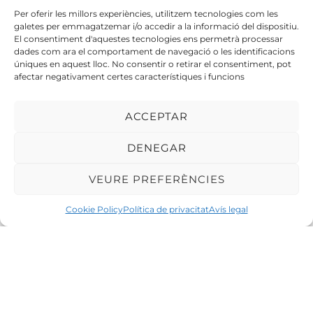
Per oferir les millors experiències, utilitzem tecnologies com les
Hem protegit infraestructures ecnològiques d’empreses de
galetes per emmagatzemar i/o accedir a la informació del dispositiu.
diferents sectors, assegurant entorns digitals fiables a oficines i
El consentiment d'aquestes tecnologies ens permetrà processar
entorns corporatius, hotels i turisme, fires i esdeveniments, i
dades com ara el comportament de navegació o les identificacions
organitzacions que requereixen alts nivells de seguretat i
úniques en aquest lloc. No consentir o retirar el consentiment, pot
afectar negativament certes característiques i funcions
disponibilitat.
ACCEPTAR
La teva seguretat, la nostra
DENEGAR
responsabilitat: protecció sense
interrupcions
VEURE PREFERÈNCIES
Cookie Policy
Política de privacitat
Avís legal
SOL·LICITAR ASSESSORAMENT EN
CIBERSEGURETAT