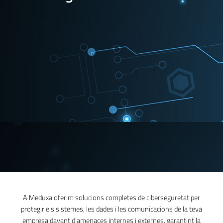
A Meduxa oferim solucions completes de ciberseguretat per
protegir els sistemes, les dades i les comunicacions de la teva
empresa davant d’amenaces internes i externes, garantint la