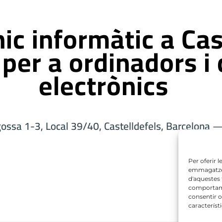
ic informàtic a Cas
per a ordinadors i 
electrònics
gossa 1-3, Local 39/40, Castelldefels, Barcelona
— 
Per oferir 
emmagatzema
d'aquestes
comportame
consentir o
característ