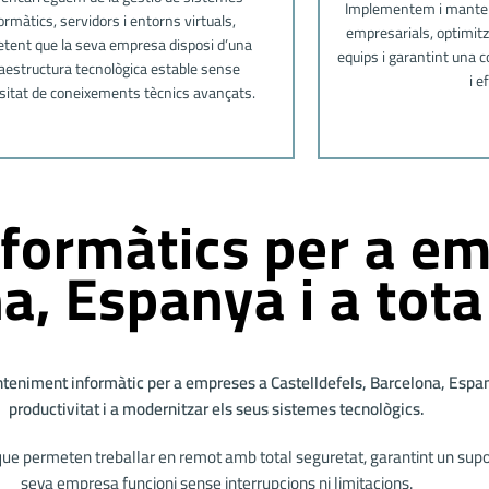
Implementem i manten
ormàtics, servidors i entorns virtuals,
empresarials, optimitz
tent que la seva empresa disposi d’una
equips i garantint una 
raestructura tecnològica estable sense
i e
sitat de coneixements tècnics avançats.
nformàtics per a e
a, Espanya i a tot
teniment informàtic per a empreses a Castelldefels, Barcelona, Espany
productivitat i a modernitzar els seus sistemes tecnològics.
e permeten treballar en remot amb total seguretat, garantint un supor
seva empresa funcioni sense interrupcions ni limitacions.