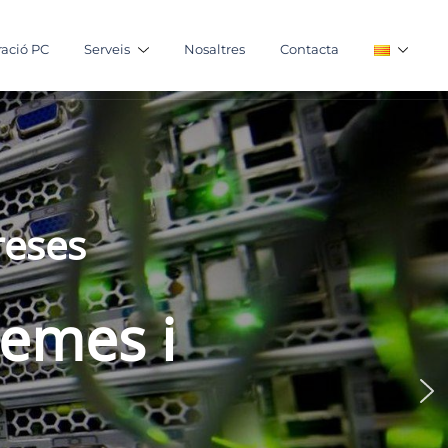
ació PC
Serveis
Nosaltres
Contacta
reses
temes i