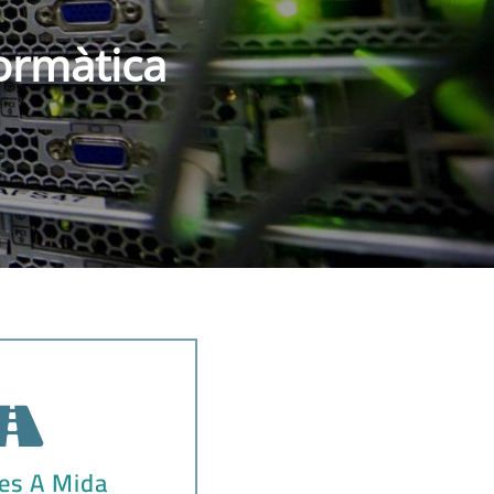
formàtica
tes A Mida