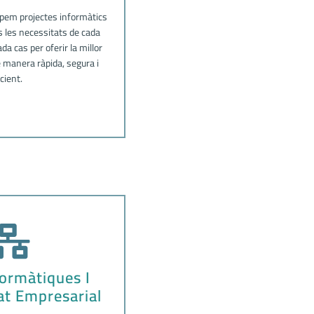
pem projectes informàtics
 les necessitats de cada
a cas per oferir la millor
e manera ràpida, segura i
icient.
formàtiques I
at Empresarial