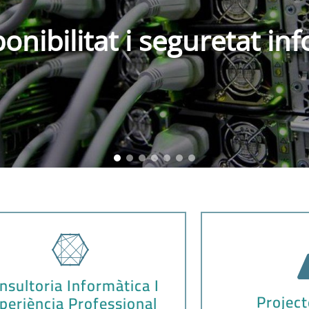
ponibilitat i seguretat in
nsultoria Informàtica I
Projec
periència Professional