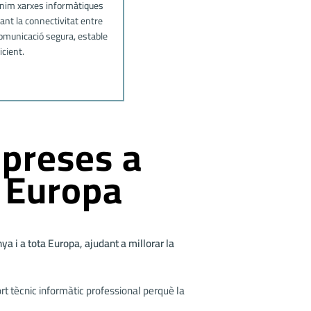
im xarxes informàtiques
ant la connectivitat entre
comunicació segura, estable
ficient.
mpreses a
a Europa
a i a tota Europa, ajudant a millorar la
t tècnic informàtic professional perquè la