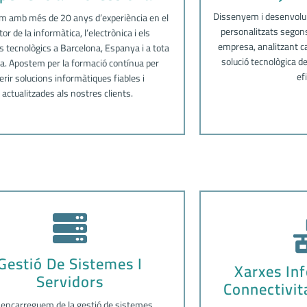
Dissenyem i desenvolu
 amb més de 20 anys d’experiència en el
personalitzats segons
tor de la informàtica, l’electrònica i els
empresa, analitzant cad
 tecnològics a Barcelona, Espanya i a tota
solució tecnològica d
a. Apostem per la formació contínua per
ef
erir solucions informàtiques fiables i
actualitzades als nostres clients.
Gestió De Sistemes I
Xarxes In
Servidors
Connectivit
encarreguem de la gestió de sistemes