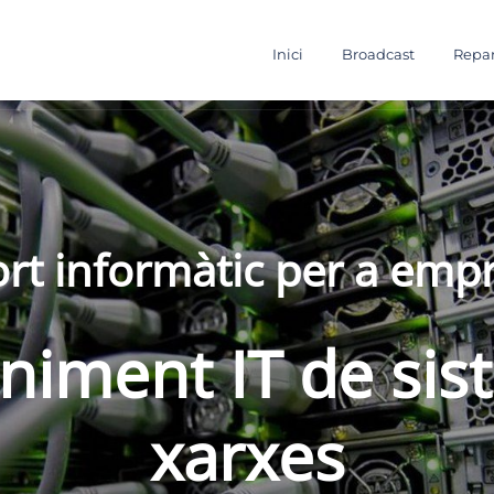
Inici
Broadcast
Repar
rt informàtic per a emp
iment IT de sis
xarxes