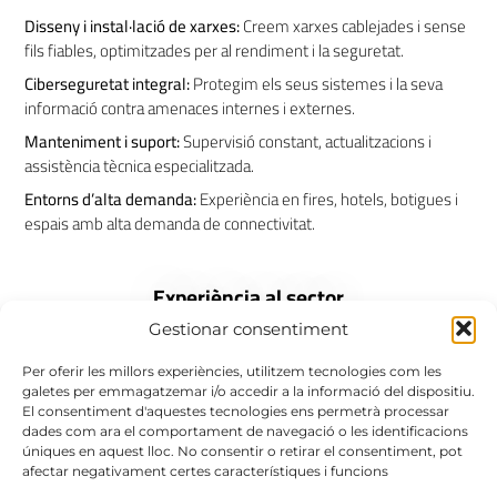
Disseny i instal·lació de xarxes:
Creem xarxes cablejades i sense
fils fiables, optimitzades per al rendiment i la seguretat.
Ciberseguretat integral:
Protegim els seus sistemes i la seva
informació contra amenaces internes i externes.
Manteniment i suport:
Supervisió constant, actualitzacions i
assistència tècnica especialitzada.
Entorns d’alta demanda:
Experiència en fires, hotels, botigues i
espais amb alta demanda de connectivitat.
Experiència al sector
Gestionar consentiment
Hem treballat amb empreses de diferents sectors, oferint xarxes
Per oferir les millors experiències, utilitzem tecnologies com les
segures i estables en
hotels i turisme
, connectivitat d’alt rendiment
galetes per emmagatzemar i/o accedir a la informació del dispositiu.
El consentiment d'aquestes tecnologies ens permetrà processar
en
fires i esdeveniments
, infraestructures eficients en
oficines i
dades com ara el comportament de navegació o les identificacions
corporatius
, i solucions fiables per a
botigues
que requereixen
úniques en aquest lloc. No consentir o retirar el consentiment, pot
estabilitat i seguretat en els seus sistemes de xarxa, entre altres.
afectar negativament certes característiques i funcions