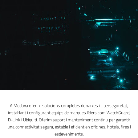
A Meduxa oferim solucions completes de xarxes i ciberseguretat,
instal·lant i configurant equips de marques líders com WatchGuard,
D-Link i Ubiquiti. Oferim suport i manteniment continu per garantir
una connectivitat segura, estable i eficient en oficines, hotels, fires i
esdeveniments.