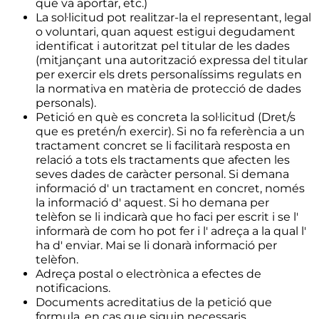
que va aportar, etc.)
La sol·licitud pot realitzar-la el representant, legal
o voluntari, quan aquest estigui degudament
identificat i autoritzat pel titular de les dades
(mitjançant una autorització expressa del titular
per exercir els drets personalíssims regulats en
la normativa en matèria de protecció de dades
personals).
Petició en què es concreta la sol·licitud (Dret/s
que es pretén/n exercir). Si no fa referència a un
tractament concret se li facilitarà resposta en
relació a tots els tractaments que afecten les
seves dades de caràcter personal. Si demana
informació d' un tractament en concret, només
la informació d' aquest. Si ho demana per
telèfon se li indicarà que ho faci per escrit i se l'
informarà de com ho pot fer i l' adreça a la qual l'
ha d' enviar. Mai se li donarà informació per
telèfon.
Adreça postal o electrònica a efectes de
notificacions.
Documents acreditatius de la petició que
formula, en cas que siguin necessaris.