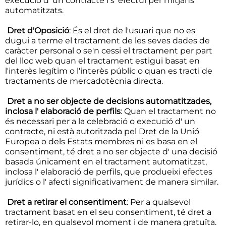
execució d' un contracte i s' efectuï per mitjans
automatitzats.
Dret d'Oposició
: És el dret de l'usuari que no es
dugui a terme el tractament de les seves dades de
caràcter personal o se'n cessi el tractament per part
del lloc web quan el tractament estigui basat en
l'interès legítim o l'interès públic o quan es tracti de
tractaments de mercadotècnia directa.
Dret a no ser objecte de decisions automatitzades,
inclosa l' elaboració de perfils
: Quan el tractament no
és necessari per a la celebració o execució d' un
contracte, ni està autoritzada pel Dret de la Unió
Europea o dels Estats membres ni es basa en el
consentiment, té dret a no ser objecte d' una decisió
basada únicament en el tractament automatitzat,
inclosa l' elaboració de perfils, que produeixi efectes
jurídics o l' afecti significativament de manera similar.
Dret a retirar el consentiment
: Per a qualsevol
tractament basat en el seu consentiment, té dret a
retirar-lo, en qualsevol moment i de manera gratuïta.