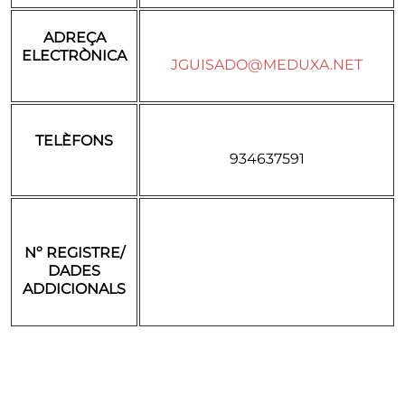
ADREÇA
ELECTRÒNICA
JGUISADO@MEDUXA.NET
TELÈFONS
934637591
Nº REGISTRE/
DADES
ADDICIONALS