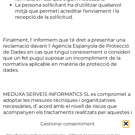
La persona sol·licitant ha d'utilitzar qualsevol
mitjà que permeti acreditar l'enviament i la
recepció de la sol·licitud.
Finalment, l' informem que té dret a presentar una
reclamació davant l' Agència Espanyola de Protecció
de Dades en cas que tingui coneixement o consideri
que un fet pugui suposar un incompliment de la
normativa aplicable en matèria de protecció de
dades.
MEDUXA SERVEIS INFORMATICS SL es compromet a
adoptar les mesures tècniques i organitzatives
necessàries, d' acord amb el nivell de riscos que
acompanyen els tractaments realitzats per aquestes i
indicats en l' apartat dels termes i condicions d' ús, de
Gestionar consentiment
manera que garanteixin la seva integritat,
confidencialitat i disponibilitat.